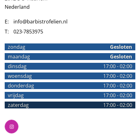
Nederland
E:
info@barbistrofelien.nl
T:
023-7853975
zondag
Gesloten
maandag
Gesloten
dinsdag
17:00
-
02:00
woensdag
17:00
-
02:00
donderdag
17:00
-
02:00
vrijdag
17:00
-
02:00
zaterdag
17:00
-
02:00